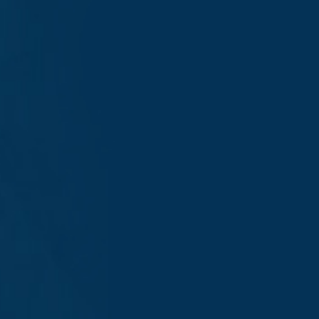
캠퍼스맵
교통안내
교내전화번호
개인정보처리방침
숭실대학교 홈페이지
관련사이트
대입정보포털 '어디가'
입학처 Youtube
뉴스레터
06978 서울특별시 동작구 상도로 369 숭실대학교
수시 모집요강
입시통계
입학처 메일
iphak@ssu.ac.kr
Copyright Soongsil University All Rights Reserved.
입학상담 프로그램
전공안내 웹진
입학상담 및 안내
입학전형 안내
02 - 820 - 0050 ~53
2028
학년도 대학 입학 전형 시행계획
학생부종합전형 안내
02 - 820 - 0011 ~12