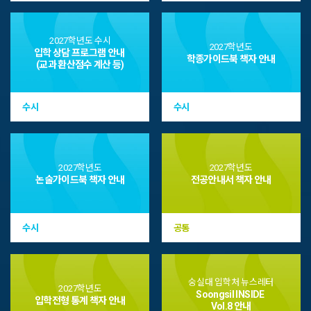
2026-2학기 순수외국인(3차
2026-2학기 순수외국인
모집) 등록금 납부확인서 조회
1,2차 모집 등록금 납부확인서
조회
2027학년도 수시
2027학년도
입학 상담 프로그램 안내
학종가이드북 책자 안내
(교과 환산점수 계산 등)
2026.08.03
2026.07.14
자세히 보기
자세히 보기
수시
수시
2027학년도
2027학년도
논술가이드북 책자 안내
전공안내서 책자 안내
입학전형안내
수시
공통
2027학년도 입학전형 안내
숭실대 입학처 뉴스레터
2027학년도
Soongsil INSIDE
입학전형 통계 책자 안내
Vol.8 안내