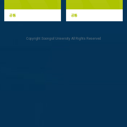
학종 가이드북
논술 가이드북
공통
공통
Copyright Soongsil University All Rights Reserved
고교-대학 연계
프로그램
알기 쉬운
SSU
대입전형 상담회
1:1맞춤상담