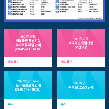
2027학년도
2027학년도
재외국민 특별전형
재외국민 특별전형
추가서류 제출 안내
모집요강
(iphak@ssu.ac.kr)
공지사항
재외국민
재외국민
add
더보기
숭실대학교의
주요 안내사항입니다.
2027학년도 수시
2027학년도
more_horiz
All
수시
정시
편입학
재외국민
시간제
Intern
모의 논술고사 안내
수시 모집요강 공개
[08.05(수) ~ 08(토)]
순수외국인
순수외국인
수시
수시