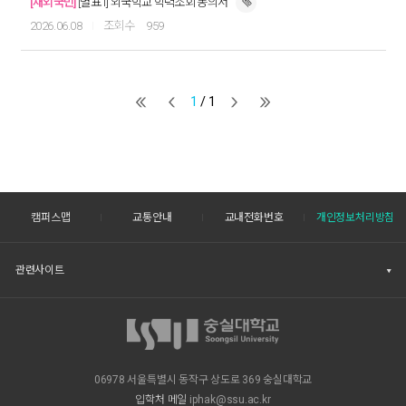
[재외국민]
[별표1] 외국학교 학력조회 동의서
2026.06.08
959
1
/ 1
캠퍼스맵
교통안내
교내전화번호
개인정보처리방침
관련사이트
06978 서울특별시 동작구 상도로 369 숭실대학교
입학처 메일
iphak@ssu.ac.kr