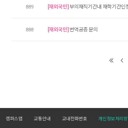
889
[재외국민]
부의재직기간내 재학기간인
888
[재외국민]
번역공증 문의
캠퍼스맵
교통안내
교내전화번호
개인정보처리방