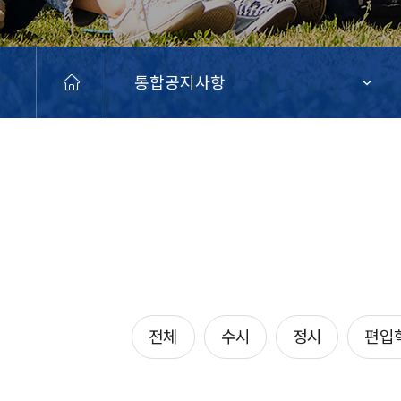
통합공지사항
전체
수시
정시
편입