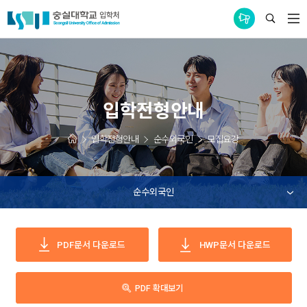
통합공지사항
입학전형안내
입학전형안내
순수외국인
모집요강
순수외국인
PDF문서
다운로드
HWP문서
다운로드
PDF 확대보기